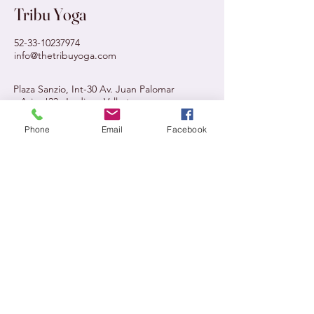
Tribu Yoga
52-33-10237974
info@thetribuyoga.com
Plaza Sanzio, Int-30 Av. Juan Palomar
y Arias !23. Jardines Vallarta,
Zapopan, Jal., México
Phone
Email
Facebook
Política de Privacidad
Declaración de Accesibilidad
Términos y Condiciones
Mantente informado,
únete a nuestra newsletter