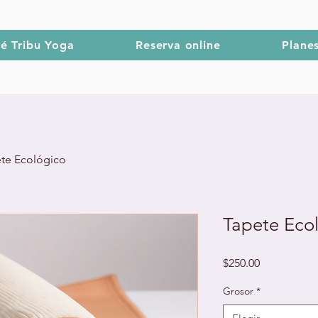
é Tribu Yoga
Reserva online
Plane
te Ecológico
Tapete Eco
Precio
$250.00
Grosor
*