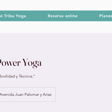
é Tribu Yoga
Reserva online
Plane
Power Yoga
ovilidad y Técnica,"
Avenida Juan Palomar y Arias