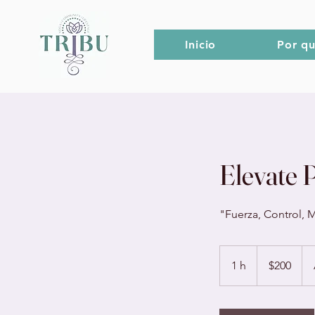
Inicio
Por qu
Elevate 
"Fuerza, Control, M
200
pesos
1 h
1
$200
mexicanos