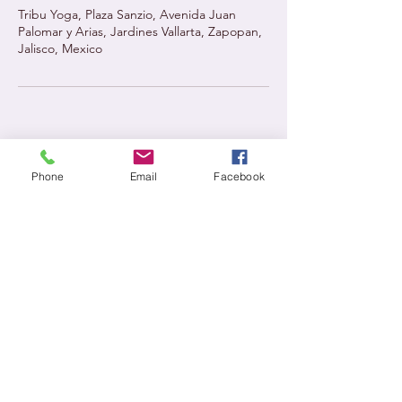
Tribu Yoga, Plaza Sanzio, Avenida Juan
Palomar y Arias, Jardines Vallarta, Zapopan,
Jalisco, Mexico
Phone
Email
Facebook
Tribu Yoga
52-33-10237974
info@thetribuyoga.com
Plaza Sanzio, Int-30 Av. Juan Palomar
y Arias !23. Jardines Vallarta,
Zapopan, Jal., México
Política de Privacidad