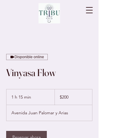
Disponible online
Vinyasa Flow
200
pesos
1 h 15 min
1
$200
mexicanos
1
Avenida Juan Palomar y Arias
5
m
i
Reservar ahora