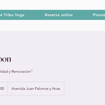
é Tribu Yoga
Reserva online
Plane
oon
didad y Renovación"
200
Avenida Juan Palomar y Arias
anos