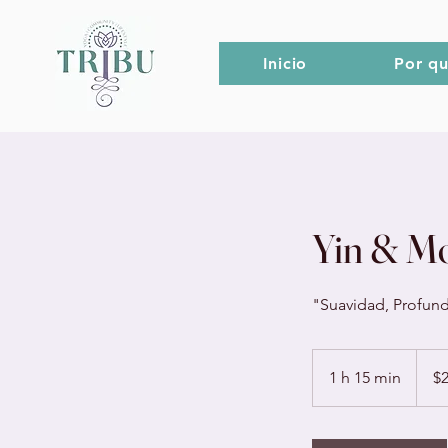
Inicio
Por qu
Yin & M
"Suavidad, Profun
200
pesos
1 h 15 min
1
$
mexic
1