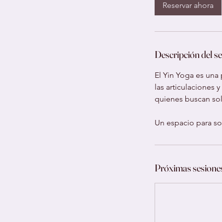
5
Reservar ahora
m
i
n
Descripción del se
El Yin Yoga es una 
las articulaciones 
quienes buscan solta
Un espacio para so
Próximas sesione